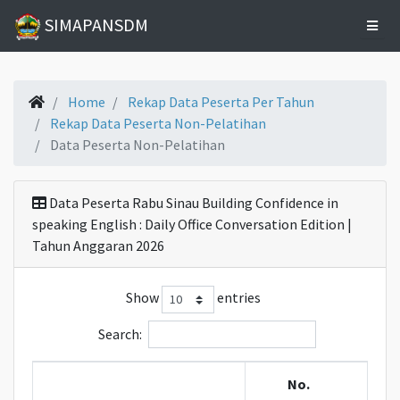
SIMAPANSDM
Home
Home
Rekap Data Peserta Per Tahun
Rekap Data Peserta Non-Pelatihan
Data Peserta Non-Pelatihan
Data
Pelatihan
Data Peserta Rabu Sinau Building Confidence in
Statistik
speaking English : Daily Office Conversation Edition |
Kelulusan
Tahun Anggaran 2026
Show
entries
Statistik
Alumni
Search:
Riwayat
No.
Bangkom