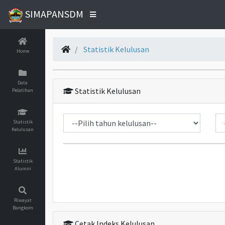
SIMAPANSDM
Statistik Kelulusan
Home
Data
Statistik Kelulusan
Pelatihan
Statistik
Kelulusan
Statistik
Alumni
Riwayat
Bangkom
Cetak Indeks Kelulusan