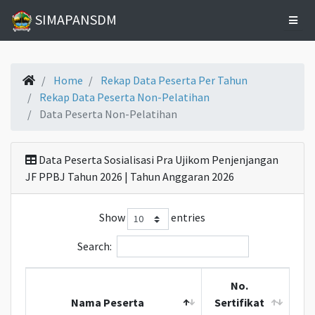
SIMAPANSDM
Home
Home
Rekap Data Peserta Per Tahun
Rekap Data Peserta Non-Pelatihan
Data Peserta Non-Pelatihan
Data
Pelatihan
Data Peserta Sosialisasi Pra Ujikom Penjenjangan
Statistik
JF PPBJ Tahun 2026 | Tahun Anggaran 2026
Kelulusan
Show
entries
Statistik
Search:
Alumni
No.
Riwayat
Nama Peserta
Sertifikat
Bangkom