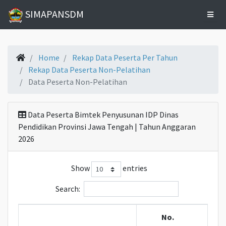
SIMAPANSDM
Home
Home
Rekap Data Peserta Per Tahun
Rekap Data Peserta Non-Pelatihan
Data Peserta Non-Pelatihan
Data
Pelatihan
Data Peserta Bimtek Penyusunan IDP Dinas
Statistik
Pendidikan Provinsi Jawa Tengah | Tahun Anggaran
Kelulusan
2026
Show
entries
Statistik
Alumni
Search:
Riwayat
No.
Bangkom