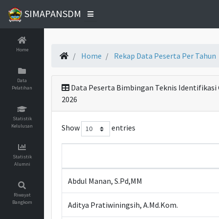
SIMAPANSDM
Home
Home
Rekap Data Peserta Per Tahun
Data
Data Peserta Bimbingan Teknis Identifikasi
Pelatihan
2026
Statistik
Kelulusan
Show
entries
Statistik
Alumni
Abdul Manan, S.Pd,MM
Riwayat
Bangkom
Aditya Pratiwiningsih, A.Md.Kom.