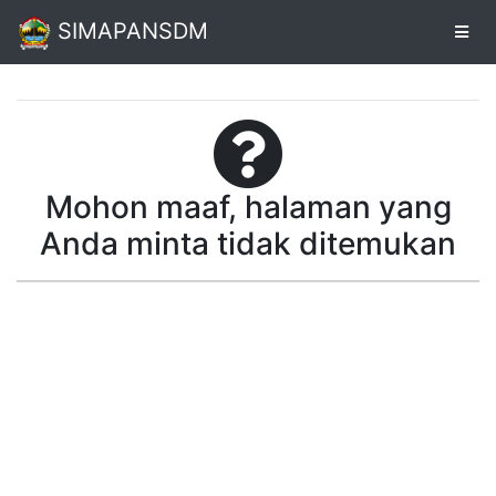
SIMAPANSDM
Alur
Pendaftaran
Mohon maaf, halaman yang
Online
Anda minta tidak ditemukan
Unduh
Sertifikat