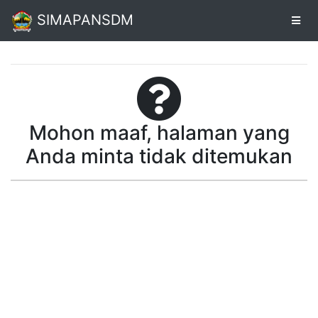
SIMAPANSDM
Alur
Pendaftaran
Mohon maaf, halaman yang
Online
Anda minta tidak ditemukan
Cetak
Biodata
Pendaftaran