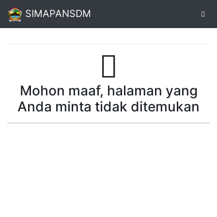
SIMAPANSDM
Alur
Pendaftaran
Mohon maaf, halaman yang
Online
Anda minta tidak ditemukan
Cetak
Biodata
Pendaftaran