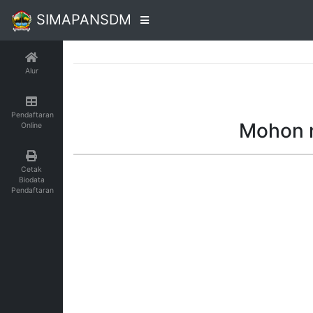
SIMAPANSDM
Alur
Pendaftaran
Mohon m
Online
Cetak
Biodata
Pendaftaran