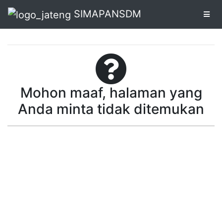
SIMAPANSDM
Alur
Pendaftaran
Mohon maaf, halaman yang
Online
Anda minta tidak ditemukan
Cetak
Biodata
Pendaftaran