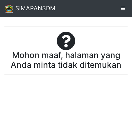
SIMAPANSDM
Alur
Pendaftaran
Mohon maaf, halaman yang
Online
Anda minta tidak ditemukan
Cetak
Biodata
Pendaftaran