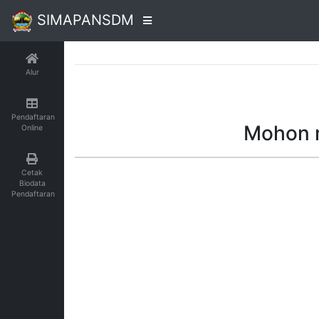
SIMAPANSDM
Alur
Pendaftaran
Mohon m
Online
Cetak
Biodata
Pendaftaran