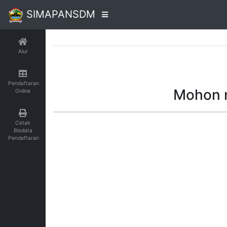
SIMAPANSDM
Alur
Pendaftaran
Mohon m
Online
Cetak
Biodata
Pendaftaran