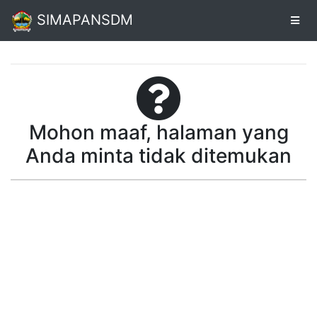
SIMAPANSDM
Alur
Pendaftaran
Mohon maaf, halaman yang
Online
Anda minta tidak ditemukan
Cetak
Biodata
Pendaftaran