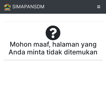
SIMAPANSDM
Alur
Pendaftaran
Mohon maaf, halaman yang
Online
Anda minta tidak ditemukan
Cetak
Biodata
Pendaftaran