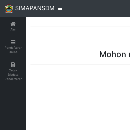
SIMAPANSDM
Alur
Pendaftaran
Mohon m
Online
Cetak
Biodata
Pendaftaran