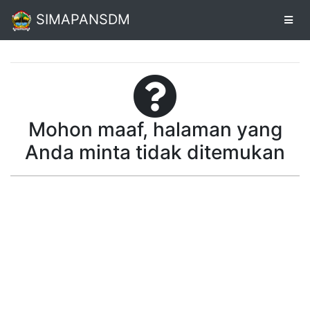
SIMAPANSDM
Alur
Pendaftaran
Mohon maaf, halaman yang
Online
Anda minta tidak ditemukan
Cetak
Biodata
Pendaftaran