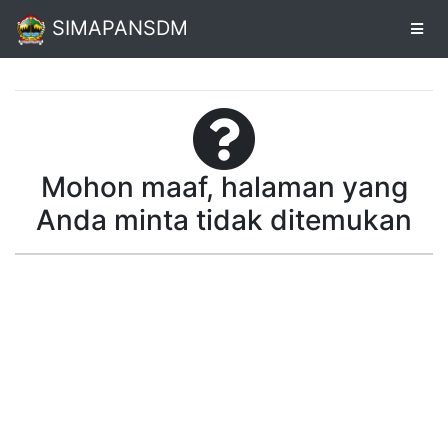
SIMAPANSDM
Alur
Pendaftaran
Mohon maaf, halaman yang
Online
Anda minta tidak ditemukan
Cetak
Biodata
Pendaftaran