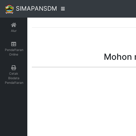
SIMAPANSDM
Alur
Pendaftaran
Mohon m
Online
Cetak
Biodata
Pendaftaran