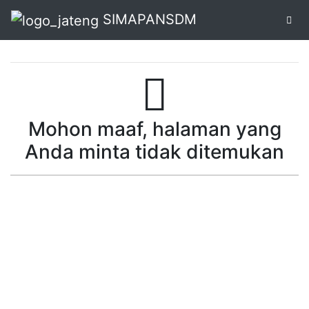
SIMAPANSDM
Alur
Pendaftaran
Mohon maaf, halaman yang
Online
Anda minta tidak ditemukan
Cetak
Biodata
Pendaftaran