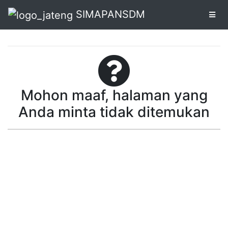
SIMAPANSDM
Alur
Pendaftaran
Mohon maaf, halaman yang
Online
Anda minta tidak ditemukan
Cetak
Biodata
Pendaftaran