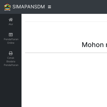
SIMAPANSDM
Alur
Pendaftaran
Mohon m
Online
Cetak
Biodata
Pendaftaran