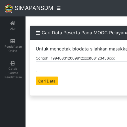
SIMAPANSDM
Alur
Cari Data Peserta Pada MOOC Pelayana
Pendaftaran
Untuk mencetak biodata silahkan masukkan
Online
Contoh: 199408312009912xxx&08123456xxx
Cetak
Biodata
Pendaftaran