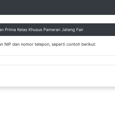
n Prima Kelas Khusus Pameran Jateng Fair
 NIP dan nomor telepon, seperti contoh berikut: