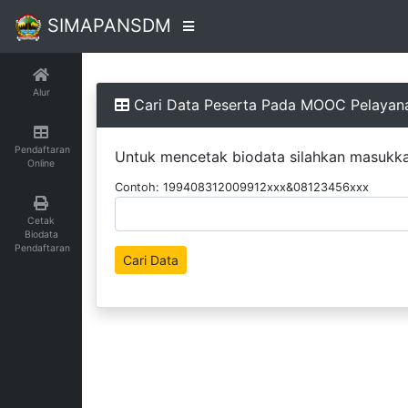
SIMAPANSDM
Alur
Cari Data Peserta Pada MOOC Pelayana
Pendaftaran
Untuk mencetak biodata silahkan masukkan
Online
Contoh: 199408312009912xxx&08123456xxx
Cetak
Biodata
Pendaftaran