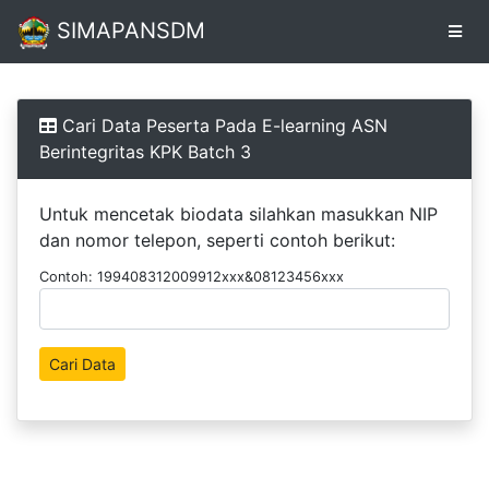
SIMAPANSDM
Alur
Cari Data Peserta Pada E-learning ASN
Berintegritas KPK Batch 3
Pendaftaran
Online
Untuk mencetak biodata silahkan masukkan NIP
dan nomor telepon, seperti contoh berikut:
Cetak
Contoh: 199408312009912xxx&08123456xxx
Biodata
Pendaftaran