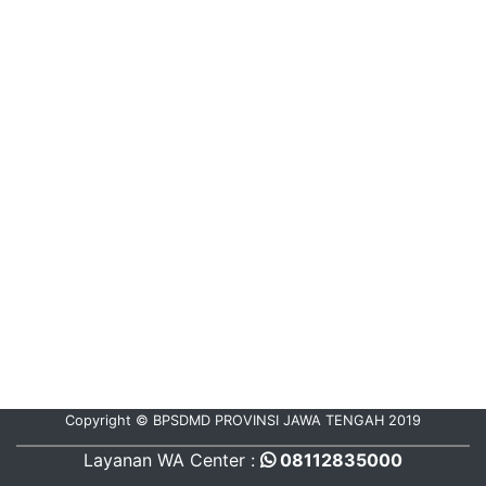
Copyright © BPSDMD PROVINSI JAWA TENGAH 2019
Copyright © BPSDMD PROVINSI JAWA TENGAH 2019
Layanan WA Center :
Hubungi Kami :
08112835000
08112835000