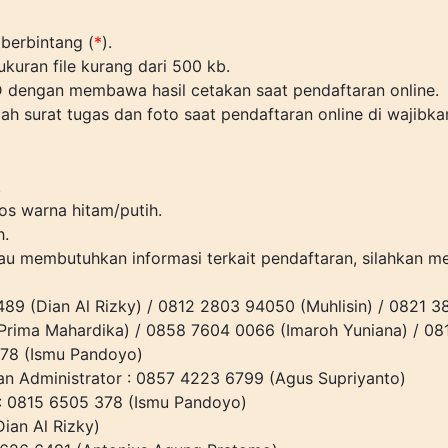
berbintang (
*
).
kuran file kurang dari 500 kb.
 dengan membawa hasil cetakan saat pendaftaran online.
 surat tugas dan foto saat pendaftaran online di wajibka
.
los warna hitam/putih.
h.
tau membutuhkan informasi terkait pendaftaran, silahkan 
489 (Dian Al Rizky) / 0812 2803 94050 (Muhlisin) / 0821 
(Prima Mahardika) / 0858 7604 0066 (Imaroh Yuniana) / 08
378 (Ismu Pandoyo)
an Administrator : 0857 4223 6799 (Agus Supriyanto)
: 0815 6505 378 (Ismu Pandoyo)
ian Al Rizky)