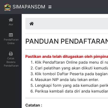
SIMAPANSDM
Alur
PANDUAN PENDAFTARAN
Pendaftaran
Online
Pastikan anda telah ditugaskan oleh pimpin
Cetak
Klik Pendaftaran Online pada menu di na
Biodata
Pendaftaran
Cari pelatihan yang akan diikuti kemudi
Klik tombol Daftar Peserta pada bagian
Masukan NIP anda lalu tekan enter.
Lengkapi form yang ada kemudian perik
Periksa kembali data diri anda kemudia
Catatan :