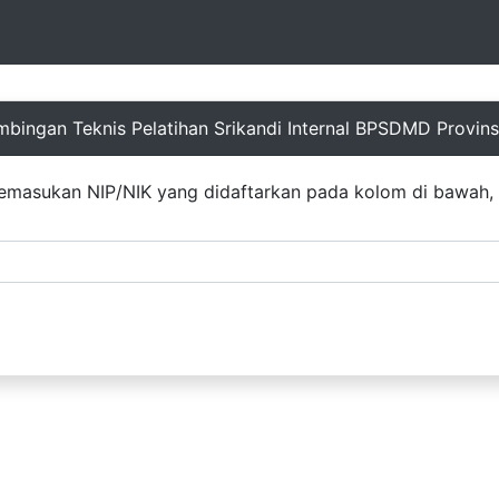
bingan Teknis Pelatihan Srikandi Internal BPSDMD Provin
emasukan NIP/NIK yang didaftarkan pada kolom di bawah, s