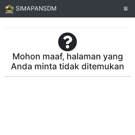
SIMAPANSDM
Alur
Pendaftaran
Mohon maaf, halaman yang
Online
Anda minta tidak ditemukan
Unduh
Sertifikat