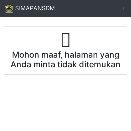
SIMAPANSDM
Alur
Pendaftaran
Mohon maaf, halaman yang
Online
Anda minta tidak ditemukan
Unduh
Sertifikat