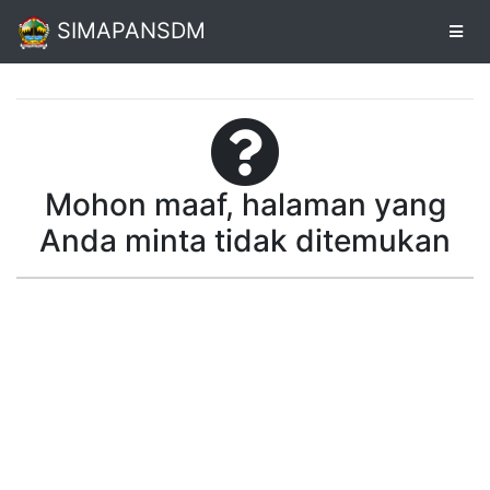
SIMAPANSDM
Alur
Pendaftaran
Mohon maaf, halaman yang
Online
Anda minta tidak ditemukan
Unduh
Sertifikat